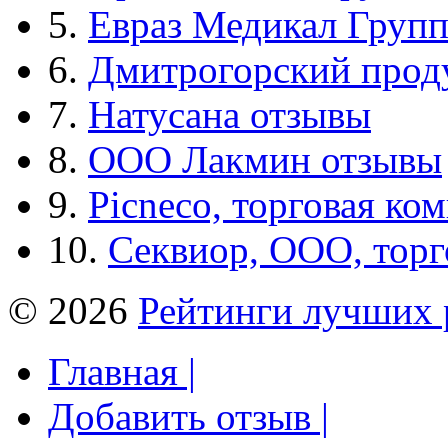
5.
Евраз Медикал Груп
6.
Дмитрогорский прод
7.
Натусана отзывы
8.
ООО Лакмин отзывы
9.
Picneco, торговая ко
10.
Секвиор, ООО, тор
© 2026
Рейтинги лучших 
Главная |
Добавить отзыв |