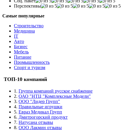
Соц. пакет
Перспективы
Самые популярные
Строительство
Медицина
IT
Авто
Бизнес
Мебель
Питание
Промышленность
Спорт и туризм
ТОП-10 компаний
1.
Группа компаний русское снабжение
2.
ОАО "НТЦ "Комплексные Модели"
3.
ООО "Лидер Групп"
4.
Правильные игрушки
5.
Евраз Медикал Групп
6.
Дмитрогорский продукт
7.
Натусана отзывы
8.
ООО Лакмин отзывы