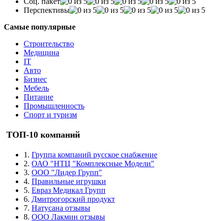
Соц. пакет
Перспективы
Самые популярные
Строительство
Медицина
IT
Авто
Бизнес
Мебель
Питание
Промышленность
Спорт и туризм
ТОП-10 компаний
1.
Группа компаний русское снабжение
2.
ОАО "НТЦ "Комплексные Модели"
3.
ООО "Лидер Групп"
4.
Правильные игрушки
5.
Евраз Медикал Групп
6.
Дмитрогорский продукт
7.
Натусана отзывы
8.
ООО Лакмин отзывы