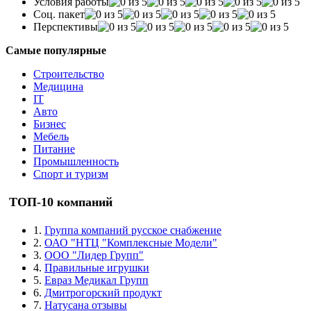
Условия работы
Соц. пакет
Перспективы
Самые популярные
Строительство
Медицина
IT
Авто
Бизнес
Мебель
Питание
Промышленность
Спорт и туризм
ТОП-10 компаний
1.
Группа компаний русское снабжение
2.
ОАО "НТЦ "Комплексные Модели"
3.
ООО "Лидер Групп"
4.
Правильные игрушки
5.
Евраз Медикал Групп
6.
Дмитрогорский продукт
7.
Натусана отзывы