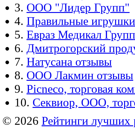
3.
ООО "Лидер Групп"
4.
Правильные игрушк
5.
Евраз Медикал Груп
6.
Дмитрогорский прод
7.
Натусана отзывы
8.
ООО Лакмин отзывы
9.
Picneco, торговая ко
10.
Секвиор, ООО, тор
© 2026
Рейтинги лучших 