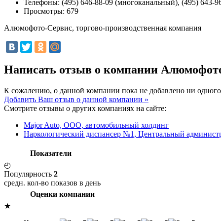
Телефоны:
(495) 646-88-09 (многоканальный), (495) 643-96
Просмотры:
679
Алюмофото-Сервис, торгово-производственная компания
Написать отзыв о компании Алюмофото
К сожалению, о данной компании пока не добавлено ни одного
Добавить Ваш отзыв о данной компании »
Смотрите отзывы о других компаниях на сайте:
Major Auto, ООО, автомобильный холдинг
Наркологический диспансер №1, Центральный админист
Показатели
◴
Популярность
2
средн. кол-во показов в день
Оценки компании
★