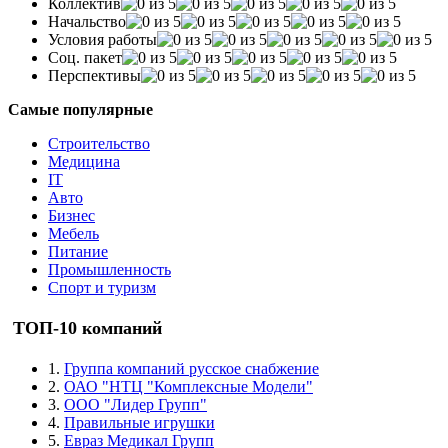
Коллектив
Начальство
Условия работы
Соц. пакет
Перспективы
Самые популярные
Строительство
Медицина
IT
Авто
Бизнес
Мебель
Питание
Промышленность
Спорт и туризм
ТОП-10 компаний
1.
Группа компаний русское снабжение
2.
ОАО "НТЦ "Комплексные Модели"
3.
ООО "Лидер Групп"
4.
Правильные игрушки
5.
Евраз Медикал Групп