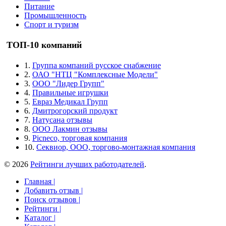
Питание
Промышленность
Спорт и туризм
ТОП-10 компаний
1.
Группа компаний русское снабжение
2.
ОАО "НТЦ "Комплексные Модели"
3.
ООО "Лидер Групп"
4.
Правильные игрушки
5.
Евраз Медикал Групп
6.
Дмитрогорский продукт
7.
Натусана отзывы
8.
ООО Лакмин отзывы
9.
Picneco, торговая компания
10.
Секвиор, ООО, торгово-монтажная компания
© 2026
Рейтинги лучших работодателей
.
Главная |
Добавить отзыв |
Поиск отзывов |
Рейтинги |
Каталог |