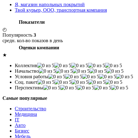
Я, магазин напольных покрытий
Твой курьер, ООО, транспортная компания
Показатели
◴
Популярность
3
средн. кол-во показов в день
Оценки компании
★
Коллектив
Начальство
Условия работы
Соц. пакет
Перспективы
Самые популярные
Строительство
Медицина
IT
Авто
Бизнес
Мебель