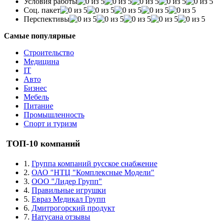
Условия работы
Соц. пакет
Перспективы
Самые популярные
Строительство
Медицина
IT
Авто
Бизнес
Мебель
Питание
Промышленность
Спорт и туризм
ТОП-10 компаний
1.
Группа компаний русское снабжение
2.
ОАО "НТЦ "Комплексные Модели"
3.
ООО "Лидер Групп"
4.
Правильные игрушки
5.
Евраз Медикал Групп
6.
Дмитрогорский продукт
7.
Натусана отзывы