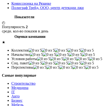
Комиссионка на Рязанке
Полиграф Трейд, ООО, центр детекции лжи
Показатели
◴
Популярность
2
средн. кол-во показов в день
Оценки компании
★
Коллектив
Начальство
Условия работы
Соц. пакет
Перспективы
Самые популярные
Строительство
Медицина
IT
Авто
Бизнес
Мебель