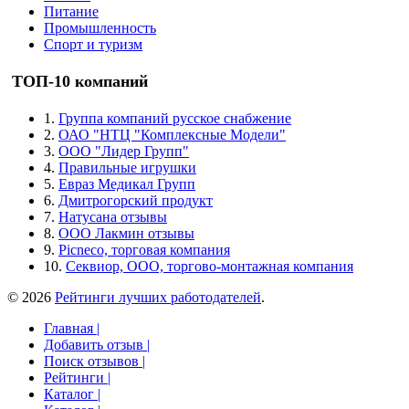
Питание
Промышленность
Спорт и туризм
ТОП-10 компаний
1.
Группа компаний русское снабжение
2.
ОАО "НТЦ "Комплексные Модели"
3.
ООО "Лидер Групп"
4.
Правильные игрушки
5.
Евраз Медикал Групп
6.
Дмитрогорский продукт
7.
Натусана отзывы
8.
ООО Лакмин отзывы
9.
Picneco, торговая компания
10.
Секвиор, ООО, торгово-монтажная компания
© 2026
Рейтинги лучших работодателей
.
Главная |
Добавить отзыв |
Поиск отзывов |
Рейтинги |
Каталог |