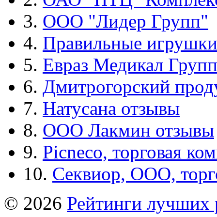
3.
ООО "Лидер Групп"
4.
Правильные игрушк
5.
Евраз Медикал Груп
6.
Дмитрогорский прод
7.
Натусана отзывы
8.
ООО Лакмин отзывы
9.
Picneco, торговая ко
10.
Секвиор, ООО, тор
© 2026
Рейтинги лучших 