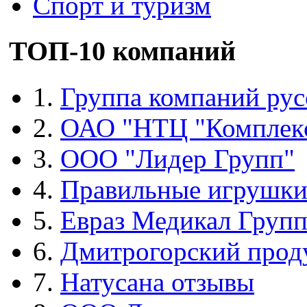
Спорт и туризм
ТОП-10 компаний
1.
Группа компаний рус
2.
ОАО "НТЦ "Комплек
3.
ООО "Лидер Групп"
4.
Правильные игрушк
5.
Евраз Медикал Груп
6.
Дмитрогорский прод
7.
Натусана отзывы