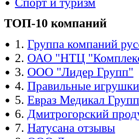
Спорт и туризм
ТОП-10 компаний
1.
Группа компаний рус
2.
ОАО "НТЦ "Комплек
3.
ООО "Лидер Групп"
4.
Правильные игрушк
5.
Евраз Медикал Груп
6.
Дмитрогорский прод
7.
Натусана отзывы