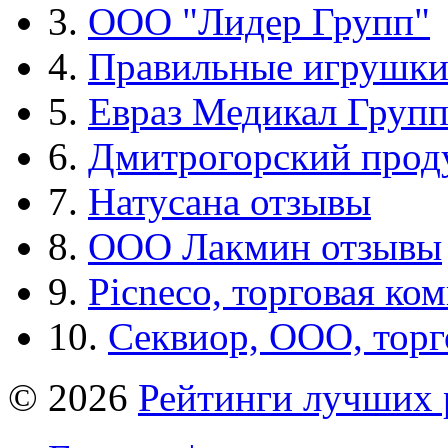
3.
ООО "Лидер Групп"
4.
Правильные игрушк
5.
Евраз Медикал Груп
6.
Дмитрогорский прод
7.
Натусана отзывы
8.
ООО Лакмин отзывы
9.
Picneco, торговая ко
10.
Секвиор, ООО, тор
© 2026
Рейтинги лучших 