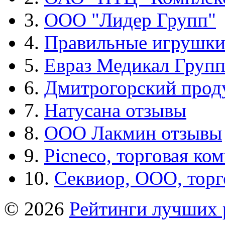
3.
ООО "Лидер Групп"
4.
Правильные игрушк
5.
Евраз Медикал Груп
6.
Дмитрогорский прод
7.
Натусана отзывы
8.
ООО Лакмин отзывы
9.
Picneco, торговая ко
10.
Секвиор, ООО, тор
© 2026
Рейтинги лучших 