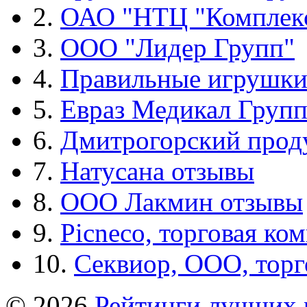
2.
ОАО "НТЦ "Комплек
3.
ООО "Лидер Групп"
4.
Правильные игрушк
5.
Евраз Медикал Груп
6.
Дмитрогорский прод
7.
Натусана отзывы
8.
ООО Лакмин отзывы
9.
Picneco, торговая ко
10.
Секвиор, ООО, тор
© 2026
Рейтинги лучших 