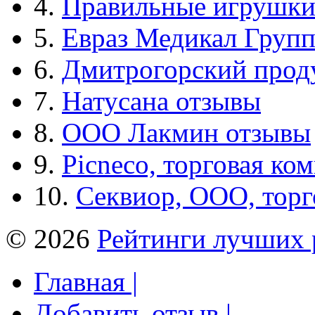
4.
Правильные игрушк
5.
Евраз Медикал Груп
6.
Дмитрогорский прод
7.
Натусана отзывы
8.
ООО Лакмин отзывы
9.
Picneco, торговая ко
10.
Секвиор, ООО, тор
© 2026
Рейтинги лучших 
Главная |
Добавить отзыв |