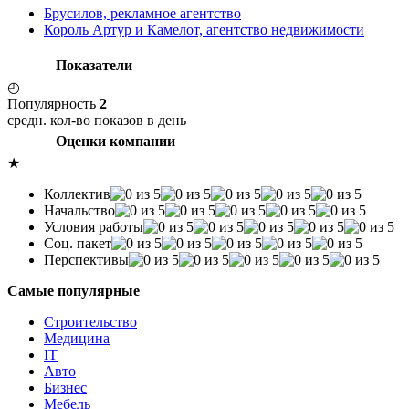
Брусилов, рекламное агентство
Король Артур и Камелот, агентство недвижимости
Показатели
◴
Популярность
2
средн. кол-во показов в день
Оценки компании
★
Коллектив
Начальство
Условия работы
Соц. пакет
Перспективы
Самые популярные
Строительство
Медицина
IT
Авто
Бизнес
Мебель