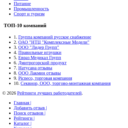
Питание
Промышленность
Спорт и туризм
ТОП-10 компаний
1.
Группа компаний русское снабжение
2.
ОАО "НТЦ "Комплексные Модели"
3.
ООО "Лидер Групп"
4.
Правильные игрушки
5.
Евраз Медикал Групп
6.
Дмитрогорский продукт
7.
Натусана отзывы
8.
ООО Лакмин отзывы
9.
Picneco, торговая компания
10.
Секвиор, ООО, торгово-монтажная компания
© 2026
Рейтинги лучших работодателей
.
Главная |
Добавить отзыв |
Поиск отзывов |
Рейтинги |
Каталог |