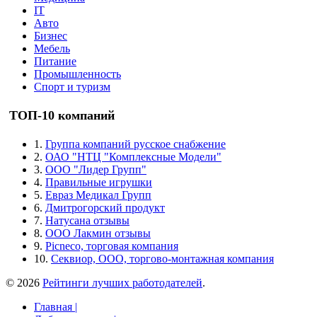
IT
Авто
Бизнес
Мебель
Питание
Промышленность
Спорт и туризм
ТОП-10 компаний
1.
Группа компаний русское снабжение
2.
ОАО "НТЦ "Комплексные Модели"
3.
ООО "Лидер Групп"
4.
Правильные игрушки
5.
Евраз Медикал Групп
6.
Дмитрогорский продукт
7.
Натусана отзывы
8.
ООО Лакмин отзывы
9.
Picneco, торговая компания
10.
Секвиор, ООО, торгово-монтажная компания
© 2026
Рейтинги лучших работодателей
.
Главная |