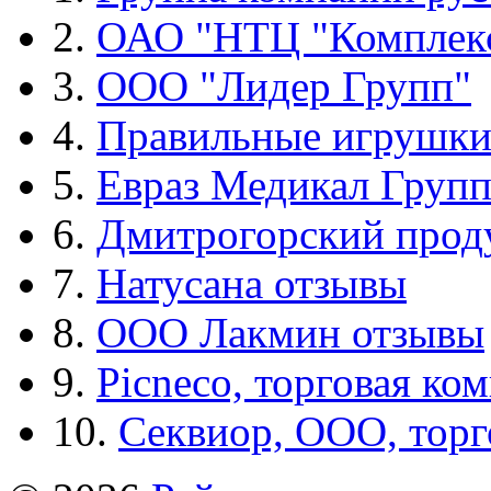
2.
ОАО "НТЦ "Комплек
3.
ООО "Лидер Групп"
4.
Правильные игрушк
5.
Евраз Медикал Груп
6.
Дмитрогорский прод
7.
Натусана отзывы
8.
ООО Лакмин отзывы
9.
Picneco, торговая ко
10.
Секвиор, ООО, тор